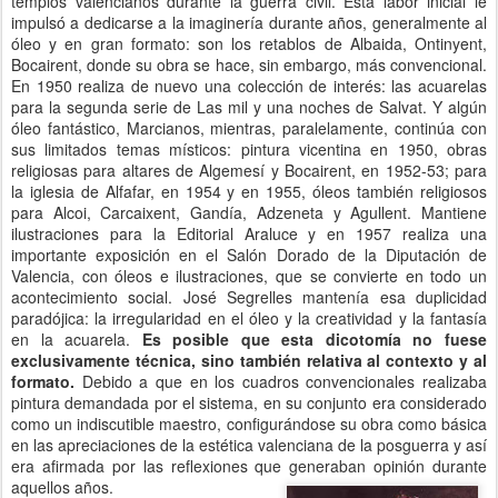
templos valencianos durante la guerra civil. Esta labor inicial le
impulsó a dedicarse a la imaginería durante años, generalmente al
óleo y en gran formato: son los retablos de Albaida, Ontinyent,
Bocairent, donde su obra se hace, sin embargo, más convencional.
En 1950 realiza de nuevo una colección de interés: las acuarelas
para la segunda serie de Las mil y una noches de Salvat. Y algún
óleo fantástico, Marcianos, mientras, paralelamente, continúa con
sus limitados temas místicos: pintura vicentina en 1950, obras
religiosas para altares de Algemesí y Bocairent, en 1952-53; para
la iglesia de Alfafar, en 1954 y en 1955, óleos también religiosos
para Alcoi, Carcaixent, Gandía, Adzeneta y Agullent. Mantiene
ilustraciones para la Editorial Araluce y en 1957 realiza una
importante exposición en el Salón Dorado de la Diputación de
Valencia, con óleos e ilustraciones, que se convierte en todo un
acontecimiento social. José Segrelles mantenía esa duplicidad
paradójica: la irregularidad en el óleo y la creatividad y la fantasía
en la acuarela.
Es posible que esta dicotomía no fuese
exclusivamente técnica, sino también relativa al contexto y al
formato.
Debido a que en los cuadros convencionales realizaba
pintura demandada por el sistema, en su conjunto era considerado
como un indiscutible maestro, configurándose su obra como básica
en las apreciaciones de la estética valenciana de la posguerra y así
era afirmada por las reflexiones que generaban opinión durante
aquellos años.