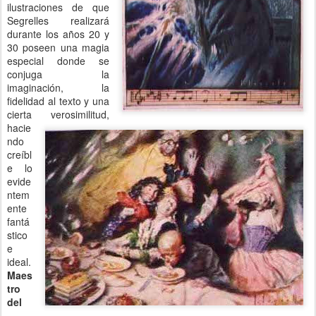
ilustraciones de que
Segrelles realizará
durante los años 20 y
30 poseen una magia
especial donde se
conjuga la
imaginación, la
fidelidad al texto y una
cierta verosimilitud,
hacie
ndo
creíbl
e lo
evide
ntem
ente
fantá
stico
e
ideal.
Maes
tro
del