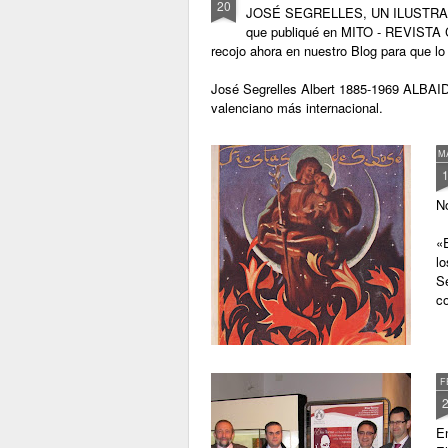
20
JOSÉ SEGRELLES, UN ILUSTRADOR U
que publiqué en MITO - REVISTA CU
recojo ahora en nuestro Blog para que lo 
José Segrelles Albert 1885-1969 ALBAIDA
valenciano más internacional.
M
N
«E
lo
Se
c
F
En