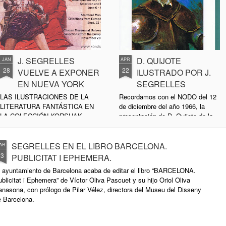
J. SEGRELLES
D. QUIJOTE
JAN
APR
28
22
VUELVE A EXPONER
ILUSTRADO POR J.
EN NUEVA YORK
SEGRELLES
LAS ILUSTRACIONES DE LA
Recordamos con el NODO del 12
LITERATURA FANTÁSTICA EN
de diciembre del año 1966, la
LA COLECCIÓN KORSHAK
presentación de D. Quijote de la
INICIARÁN UNA GIRA – SE
Mancha editado por la Espasa-
EXPONDRÁN DOS
Calpe con las ilustraciones de J.
ESPLÉNDIDAS ACUARELAS DE
Segrelles. 400 años después de la
SEGRELLES EN EL LIBRO BARCELONA.
AR
J. SEGRELLES.
muerte de Cervantes y 50 años
23
PUBLICITAT I EPHEMERA.
después de las ilustraciones de
l ayuntamiento de Barcelona acaba de editar el libro “BARCELONA.
Por: Joan Josep Soler Navarro.
Segrelles. (Clikear y avanzar al
blicitat i Ephemera” de Víctor Oliva Pascuet y su hijo Oriol Oliva
Miembro del ICOM-UNESCO.
minuto 1' 34'' )
nasona, con prólogo de Pilar Vélez, directora del Museu del Disseny
e Barcelona.
D. Quijote adaptado al Japonés
por Nobuaki Ushizima con
ilustraciones de J. Segrelles