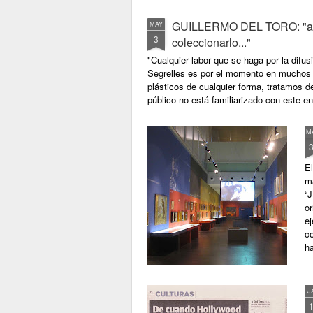
GUILLERMO DEL TORO: "a Seg
MAY
3
coleccionarlo..."
"Cualquier labor que se haga por la difu
Segrelles es por el momento en muchos s
plásticos de cualquier forma, tratamos de
público no está familiarizado con este eno
M
El
m
“
o
ej
co
ha
J