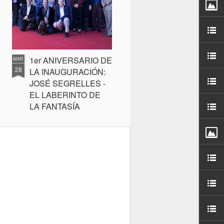
1er ANIVERSARIO DE
MAR
28
LA INAUGURACIÓN:
JOSÉ SEGRELLES -
EL LABERINTO DE
LA FANTASÍA
Hoy 28 de marzo de 2016 se
cumple un año de la inauguración
de la exposición J. SEGRELLES
EL LABERINTO DE LA
FANTASÍA en el MuVIM de
Valencia.
Permaneció abierta hasta finales
del mes de junio y fue visitada por
20.000 personas.
Valgan estas noticias entre