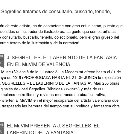
relles tratamos de consultarlo, buscarlo, tenerlo,
sión de este artista, ha de acometerse con gran entusiasmo, puesto que
entidos un ilustrador de ilustradores. La gente que somos artistas
 consultarlo, buscarlo, tenerlo, coleccionarlo, pero el gran grueso del
rme tesoro de la ilustración y de la narrativa".
J. SEGRELLES. EL LABERINTO DE LA FANTASÍA
AR
30
EN EL MuVIM DE VALENCIA
 Museu Valencià de la Il·lustració i la Modernitat ofrece hasta el 31 de
ayo de 2015 (PRORROGADA HASTA EL 21 DE JUNIO) la exposición
J. SEGRELLES – EL LABERINTO DE LA FANTASÍA”. Más 250 obras
riginales de José Segrelles (Albaida1885-1969) y más de 300
emplares entre libros y revistas mostrando su obra ilustrativa,
nvierten al MuVIM en el mejor escaparate del artista valenciano que
 traspasado las barreras del tiempo con su prolífica y fantástica obra.
EL MuVIM PRESENTA J. SEGRELLES. EL
AN
10
LABERINTO DE LA FANTASÍA