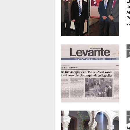
El
Un
Al
Pa
Jo
F
F
A