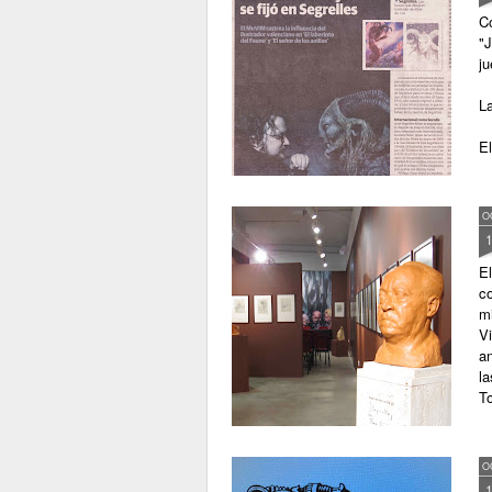
Co
"
j
La
El
O
El
c
mi
Vi
an
la
T
O