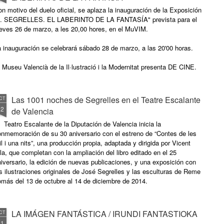
n motivo del duelo oficial, se aplaza la inauguración de la Exposición
J. SEGRELLES. EL LABERINTO DE LA FANTASÍA" prevista para el
ueves 26 de marzo, a les 20,00 hores, en el MuVIM.
 inauguración se celebrará sábado 28 de marzo, a las 20'00 horas.
 Museu Valencià de la Il·lustració i la Modernitat presenta DE CINE.
Las 1001 noches de Segrelles en el Teatre Escalante
CT
12
de Valencia
 Teatro Escalante de la Diputación de Valencia inicia la
onmemoración de su 30 aniversario con el estreno de “Contes de les
l i una nits”, una producción propia, adaptada y dirigida por Vicent
la, que completan con la ampliación del libro editado en el 25
iversario, la edición de nuevas publicaciones, y una exposición con
s ilustraciones originales de José Segrelles y las esculturas de Reme
omás del 13 de octubre al 14 de diciembre de 2014.
LA IMÁGEN FANTÁSTICA / IRUNDI FANTASTIOKA
CT
11