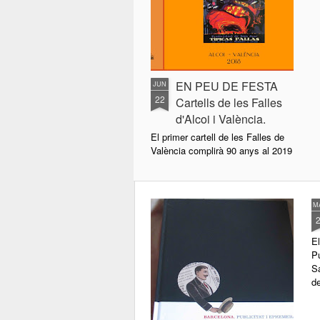
EN PEU DE FESTA
JUN
22
Cartells de les Falles
d'Alcoi i València.
El primer cartell de les Falles de
València complirà 90 anys al 2019
Entrevista amb els comissaris
IVAN ESBRÍ i IGNACIO TRELIS.
M
Per: JOAN JOSEP SOLER
NAVARRO.
E
Pu
Historiador de l’Art. Postgrau en
Sa
Educació Artística i Museus.
d
Postgrau en organizació
d’exposicions, marketing i
comunicació. Membre d’AVCA.