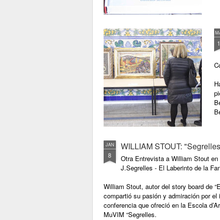
Asso. Valenciana de Crítics
d’Art. Membre del ICOM-
UNESCO. Consell Internacional
de Museus.
M
Inauguració: Dijous 13 de
desembre de 2018. 20'00 h.
Co
Museu Faller de València.
H
pi
Be
B
WILLIAM STOUT: "Segrelles es
JAN
8
Otra Entrevista a William Stout en
J.Segrelles - El Laberinto de la Fa
William Stout, autor del story board de “E
compartió su pasión y admiración por el 
conferencia que ofreció en la Escola d’Ar
MuVIM “Segrelles.