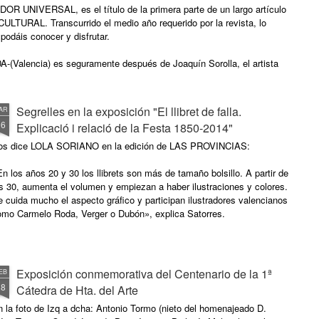
NIVERSAL, es el título de la primera parte de un largo artículo
LTURAL. Transcurrido el medio año requerido por la revista, lo
podáis conocer y disfrutar.
-(Valencia) es seguramente después de Joaquín Sorolla, el artista
Segrelles en la exposición "El llibret de falla.
AR
16
Explicació i relació de la Festa 1850-2014"
os dice LOLA SORIANO en la edición de LAS PROVINCIAS:
n los años 20 y 30 los llibrets son más de tamaño bolsillo. A partir de
s 30, aumenta el volumen y empiezan a haber ilustraciones y colores.
 cuida mucho el aspecto gráfico y participan ilustradores valencianos
omo Carmelo Roda, Verger o Dubón», explica Satorres.
Exposición conmemorativa del Centenario de la 1ª
EB
28
Cátedra de Hta. del Arte
 la foto de Izq a dcha: Antonio Tormo (nieto del homenajeado D.