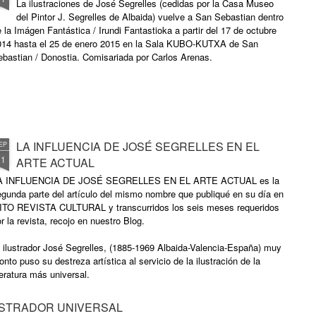
La ilustraciones de José Segrelles (cedidas por la Casa Museo
del Pintor J. Segrelles de Albaida) vuelve a San Sebastian dentro
 la Imágen Fantástica / Irundi Fantastioka a partir del 17 de octubre
014 hasta el 25 de enero 2015 en la Sala KUBO-KUTXA de San
ebastian / Donostia. Comisariada por Carlos Arenas.
LA INFLUENCIA DE JOSÉ SEGRELLES EN EL
EP
21
ARTE ACTUAL
A INFLUENCIA DE JOSÉ SEGRELLES EN EL ARTE ACTUAL es la
gunda parte del artículo del mismo nombre que publiqué en su día en
ITO REVISTA CULTURAL y transcurridos los seis meses requeridos
r la revista, recojo en nuestro Blog.
 ilustrador José Segrelles, (1885-1969 Albaida-Valencia-España) muy
onto puso su destreza artística al servicio de la ilustración de la
teratura más universal.
USTRADOR UNIVERSAL