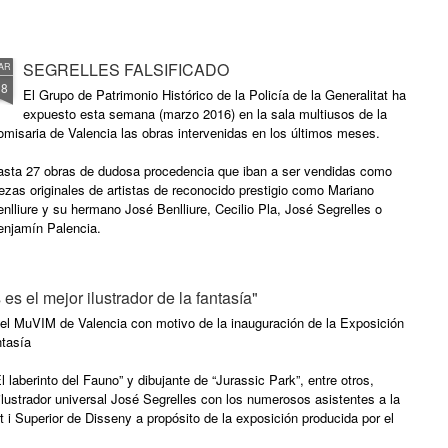
José Segrelles Albert, nació en
Albaida (Valencia), en Marzo de
1885.
SEGRELLES FALSIFICADO
AR
18
El Grupo de Patrimonio Histórico de la Policía de la Generalitat ha
expuesto esta semana (marzo 2016) en la sala multiusos de la
misaria de Valencia las obras intervenidas en los últimos meses.
asta 27 obras de dudosa procedencia que iban a ser vendidas como
ezas originales de artistas de reconocido prestigio como Mariano
nlliure y su hermano José Benlliure, Cecilio Pla, José Segrelles o
enjamín Palencia.
 el mejor ilustrador de la fantasía"
 el MuVIM de Valencia con motivo de la inauguración de la Exposición
ntasía
l laberinto del Fauno” y dibujante de “Jurassic Park”, entre otros,
ilustrador universal José Segrelles con los numerosos asistentes a la
t i Superior de Disseny a propósito de la exposición producida por el