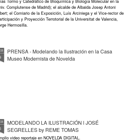
ías Tormo y Catedrático de Bioquímica y Biología Molecular en la
iv. Complutense de Madrid); el alcalde de Albaida Josep Antoni
bert; el Comiario de la Exposición, Luís Arciniega y el Vice-rector de
rticipación y Proyección Terrotorial de la Universitat de Valencia,
rge Hermosilla.
PRENSA - Modelando la Ilustración en la Casa
EB
9
Museo Modernista de Novelda
MODELANDO LA ILUSTRACIÓN l JOSÉ
EB
6
SEGRELLES by REME TOMAS
mplio video reportaje en NOVELDA DIGITAL.