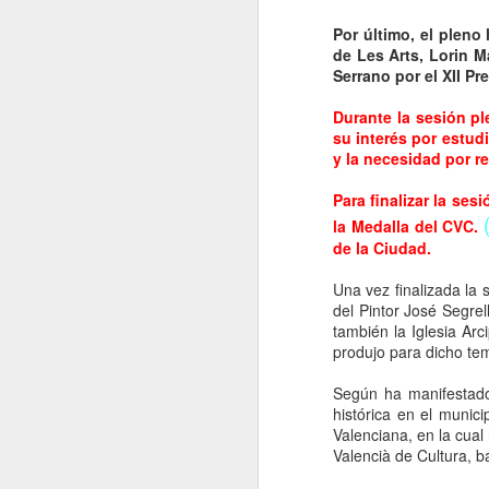
Por último, el pleno
de
de Les Arts, Lorin M
2
Serrano por el XII Pr
S
Durante la sesión pl
su interés por estudi
y la necesidad por r
Para finalizar la ses
la Medalla del CVC.
S
de la Ciudad.
L
Una vez finalizada la
se
del Pintor José Segre
M
también la Iglesia Ar
po
produjo para dicho te
El
Según ha manifestado
pr
histórica en el munici
li
Valenciana, en la cual
Valencià de Cultura, ba
JOSÉ SEGRELLES UN IL
SEP