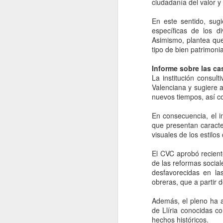
ciudadanía del valor y
Co
"
En este sentido, sugi
j
específicas de los d
Asimismo, plantea que 
La
tipo de bien patrimonia
El
Informe sobre las ca
La institución consul
Valenciana y sugiere a
nuevos tiempos, así c
O
En consecuencia, el in
El
que presentan caracte
c
visuales de los estilo
mi
Vi
El CVC aprobó recient
an
de las reformas social
la
desfavorecidas en la
T
obreras, que a partir 
Además, el pleno ha ac
de Llíria conocidas 
O
hechos históricos.