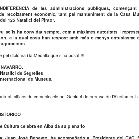
INDIFERÈNCIA de les administracions públiques, començant
José Segrelles Albert, nació en
ta de recolzament econòmic, tant pel manteniment de la Casa M
Albaida (Valencia), en Marzo de
el 125 Natalici del Pintor.
1885.
SEGRELLES FALSIFICADO
AR
18
El Grupo de Patrimonio Histórico de la Policía de la Generalitat ha
u se’ls ha convidat sempre, com a màximes autoritats i repres
expuesto esta semana (marzo 2016) en la sala multiusos de la
on, a la qual cosa han respost amb més o menys entusiasme 
misaria de Valencia las obras intervenidas en los últimos meses.
nauguracions.
asta 27 obras de dudosa procedencia que iban a ser vendidas como
 pel diploma i la Medalla que s’ha posat !!!
ezas originales de artistas de reconocido prestigio como Mariano
nlliure y su hermano José Benlliure, Cecilio Pla, José Segrelles o
 NAVARRO.
enjamín Palencia.
Natalici de Segrelles
Internacional de Museus.
 el mejor ilustrador de la fantasía"
iada al mitjans de comunicació pel Gabinet de premsa de l’Ajuntament d
 el MuVIM de Valencia con motivo de la inauguración de la Exposición
ntasía
ISTORICO
l laberinto del Fauno” y dibujante de “Jurassic Park”, entre otros,
ilustrador universal José Segrelles con los numerosos asistentes a la
de Cultura celebra en Albaida su plenario
t i Superior de Disseny a propósito de la exposición producida por el
da, Juan José Beneyto, ha acompañado al Presidente del CVC, Sa