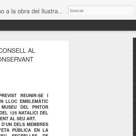
 obra del Ilustrador Universal
 CONSELL AL
CONSERVANT
REVIST REUNIR-SE I
UN LLOC EMBLEMÀTIC
MUSEU DEL PINTOR
EL 125 NATALICI DEL
ENT AL SEU ART.
ER D’UN DELS MEMBRES
FETA PÚBLICA EN LA
SEU SEGRELLES DE