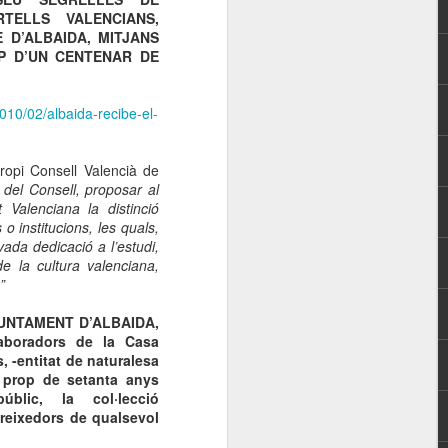
RTELLS VALENCIANS,
 D’ALBAIDA, MITJANS
P D’UN CENTENAR DE
010/02/albaida-recibe-el-
1er ANIVERSARIO DE
MAR
28
LA INAUGURACIÓN:
JOSÉ SEGRELLES -
opi Consell Valencià de
EL LABERINTO DE
e del Consell, proposar al
 Valenciana la distinció
LA FANTASÍA
 o institucions, les quals,
Hoy 28 de marzo de 2016 se
ovada dedicació a l’estudi,
cumple un año de la inauguración
e la cultura valenciana,
de la exposición J. SEGRELLES
”
EL LABERINTO DE LA
FANTASÍA en el MuVIM de
AJUNTAMENT D’ALBAIDA,
Valencia.
·laboradors de la Casa
, -entitat de naturalesa
Permaneció abierta hasta finales
n prop de setanta anys
del mes de junio y fue visitada por
blic, la col·lecció
20.000 personas.
ereixedors de qualsevol
Valgan estas noticias entre