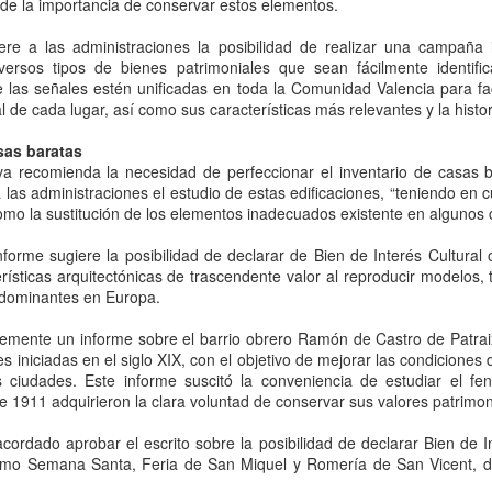
 de la importancia de conservar estos elementos.
n motivo del duelo oficial, se aplaza la inauguración de la Exposición
J. SEGRELLES. EL LABERINTO DE LA FANTASÍA" prevista para el
ere a las administraciones la posibilidad de realizar una campaña 
ueves 26 de marzo, a les 20,00 hores, en el MuVIM.
iversos tipos de bienes patrimoniales que sean fácilmente identifi
las señales estén unificadas en toda la Comunidad Valencia para facili
 inauguración se celebrará sábado 28 de marzo, a las 20'00 horas.
l de cada lugar, así como sus características más relevantes y la histor
 Museu Valencià de la Il·lustració i la Modernitat presenta DE CINE.
sas baratas
tiva recomienda la necesidad de perfeccionar el inventario de casas
 las administraciones el estudio de estas edificaciones, “teniendo en 
omo la sustitución de los elementos inadecuados existente en algunos 
Las 1001 noches de Segrelles en el Teatre Escalante
CT
12
de Valencia
forme sugiere la posibilidad de declarar de Bien de Interés Cultural 
 Teatro Escalante de la Diputación de Valencia inicia la
rísticas arquitectónicas de trascendente valor al reproducir modelos,
onmemoración de su 30 aniversario con el estreno de “Contes de les
s dominantes en Europa.
l i una nits”, una producción propia, adaptada y dirigida por Vicent
la, que completan con la ampliación del libro editado en el 25
emente un informe sobre el barrio obrero Ramón de Castro de Patraix
iversario, la edición de nuevas publicaciones, y una exposición con
es iniciadas en el siglo XIX, con el objetivo de mejorar las condiciones
s ilustraciones originales de José Segrelles y las esculturas de Reme
s ciudades. Este informe suscitó la conveniencia de estudiar el f
omás del 13 de octubre al 14 de diciembre de 2014.
de 1911 adquirieron la clara voluntad de conservar sus valores patrimon
ordado aprobar el escrito sobre la posibilidad de declarar Bien de Int
como Semana Santa, Feria de San Miquel y Romería de San Vicent, 
LA IMÁGEN FANTÁSTICA / IRUNDI FANTASTIOKA
CT
11