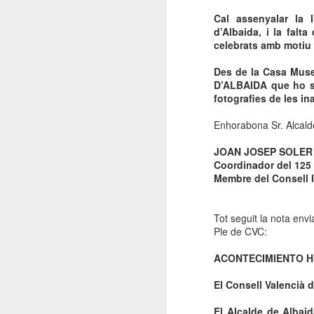
Asso. Valenciana de Crítics
Cal assenyalar la 
d’Art. Membre del ICOM-
d’Albaida, i la fal
UNESCO. Consell Internacional
celebrats amb motiu d
de Museus.
M
Des de la Casa Muse
Inauguració: Dijous 13 de
D’ALBAIDA que ho s
desembre de 2018. 20'00 h.
Co
fotografies de les i
Museu Faller de València.
H
Enhorabona Sr. Alcalde
pi
Be
JOAN JOSEP SOLER
B
Coordinador del 125 
Membre del Consell 
WILLIAM STOUT: "Segrelles es
JAN
Tot seguit la nota env
8
Otra Entrevista a William Stout en
Ple de CVC:
J.Segrelles - El Laberinto de la Fa
ACONTECIMIENTO H
William Stout, autor del story board de “E
compartió su pasión y admiración por el 
El Consell Valencià 
conferencia que ofreció en la Escola d’Ar
MuVIM “Segrelles.
El Alcalde de Albai