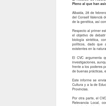
Pleno al que han asi
GUILLERMO DEL TORO: "a Seg
MAY
Albaida, 28 de febrer
3
coleccionarlo..."
del Consell Valencià d
"Cualquier labor que se haga por la difu
de la genética, así co
Segrelles es por el momento en muchos s
plásticos de cualquier forma, tratamos de
Respecto al primer est
público no está familiarizado con este eno
el objetivo de debati
biología sintética, 
políticos, dado que 
M
existentes en la natura
El
El CVC argumenta que
m
investigaciones, aunq
“
frente a los poderes p
o
de buenas prácticas, e
ej
co
Este informe se envia
ha
Cultura y a la de Edu
Provincias.
Por otra parte, el CV
J
Relevancia Local, co