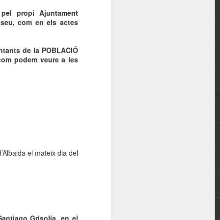
muchas otras publicadas aquellos
 pel propi Ajuntament
días para recordarlo.
useu, com en els actes
J. SEGRELLES - EL LABERINTO
DE LA FANTASÍA.
entants de la POBLACIÓ
com podem veure a les
’Albaida el mateix dia del
ntiago Grisolía, en el