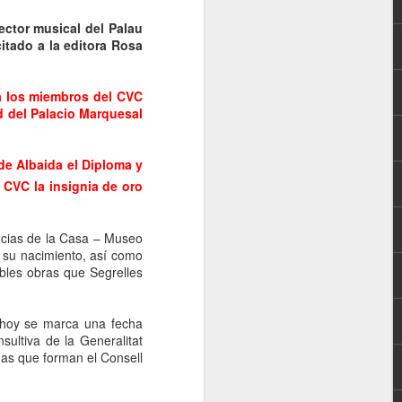
rector musical del Palau
citado a la editora Rosa
 a los miembros del CVC
ad del Palacio Marquesal
 de Albaida el Diploma y
 CVC la insignia de oro
encias de la Casa – Museo
 su nacimiento, así como
bles obras que Segrelles
 hoy se marca una fecha
sultiva de la Generalitat
nas que forman el Consell