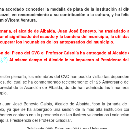
La ilustraciones de José Segrelles (cedidas por la Casa Museo
del Pintor J. Segrelles de Albaida) vuelve a San Sebastian dentro
 ha acordado conceder la medalla de plata de la institución al di
 la Imágen Fantástica / Irundi Fantastioka a partir del 17 de octubre
aazel, en reconocimiento a su contribución a la cultura, y ha feli
014 hasta el 25 de enero 2015 en la Sala KUBO-KUTXA de San
emioVicent Ventura.
ebastian / Donostia. Comisariada por Carlos Arenas.
enaria, el alcalde de Albaida, Juan José Beneyto, ha trasladado
ar el significado del escudo y la bandera del municipio, la utilid
ecuperar los incunables de los antepasados del municipio.
ión del Pleno del CVC el Profesor Grisolía ha entregado al Alcalde
(¿?)
LA INFLUENCIA DE JOSÉ SEGRELLES EN EL
Al mismo tiempo el Alcalde le ha impuesto al Presidente del
EP
21
ARTE ACTUAL
A INFLUENCIA DE JOSÉ SEGRELLES EN EL ARTE ACTUAL es la
 sesión plenaria, los miembros del CVC han podido visitar las depend
gunda parte del artículo del mismo nombre que publiqué en su día en
lles, del cual se ha conmemorado recientemente el 125 Aniversario de
ITO REVISTA CULTURAL y transcurridos los seis meses requeridos
ciprestal de la Asunción de Albaida, donde han admirado las innumera
r la revista, recojo en nuestro Blog.
mplo.
 ilustrador José Segrelles, (1885-1969 Albaida-Valencia-España) muy
 Juan José Beneyto Galbis, Alcalde de Albaida, “con la jornada de
onto puso su destreza artística al servicio de la ilustración de la
pio, ya que se ha albergado una sesión de la más alta institución con
teratura más universal.
 hemos contado con la presencia de tan ilustres valencianos i valencia
jo la Presidencia del Profesor Grisolía”.
USTRADOR UNIVERSAL
Publicado
28th February 2011
por Unknown