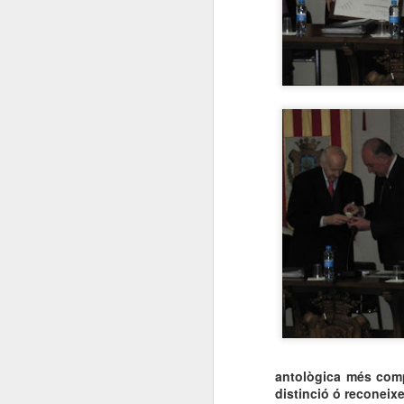
EN PEU DE FESTA
JUN
22
Cartells de les Falles
d'Alcoi i València.
El primer cartell de les Falles de
València complirà 90 anys al 2019
Entrevista amb els comissaris
IVAN ESBRÍ i IGNACIO TRELIS.
M
Per: JOAN JOSEP SOLER
NAVARRO.
E
Pu
Historiador de l’Art. Postgrau en
Sa
Educació Artística i Museus.
d
Postgrau en organizació
antològica més compl
d’exposicions, marketing i
distinció ó reconeix
comunicació. Membre d’AVCA.