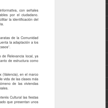
informativa, con señales
cables por el ciudadano.
tar la identificación del
ia.
 baratas de la Comunidad
cuenta la adaptación a los
casos”.
o de Relevancia local, ya
 tanto de estructura como
 (Valencia), en el marco
 de vida de las clases más
enómeno de las viviendas
iales.
erés Cultural las fiestas
dado que presentan unos