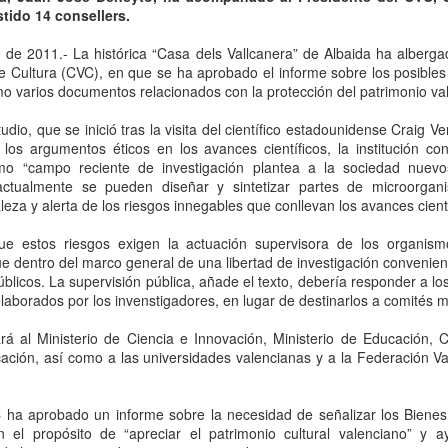
stido 14 consellers.
relles tratamos de consultarlo, buscarlo, tenerlo,
o de 2011.- La histórica “Casa dels Vallcanera” de Albaida ha alberga
e Cultura (CVC), en que se ha aprobado el informe sobre los posibles l
sión de este artista, ha de acometerse con gran entusiasmo, puesto que
mo varios documentos relacionados con la protección del patrimonio va
entidos un ilustrador de ilustradores. La gente que somos artistas
 consultarlo, buscarlo, tenerlo, coleccionarlo, pero el gran grueso del
udio, que se inició tras la visita del científico estadounidense Craig 
rme tesoro de la ilustración y de la narrativa".
r los argumentos éticos en los avances científicos, la institución co
como “campo reciente de investigación plantea a la sociedad nuevo
actualmente se pueden diseñar y sintetizar partes de microorga
J. SEGRELLES. EL LABERINTO DE LA FANTASÍA
AR
leza y alerta de los riesgos innegables que conllevan los avances cientí
30
EN EL MuVIM DE VALENCIA
 Museu Valencià de la Il·lustració i la Modernitat ofrece hasta el 31 de
 estos riesgos exigen la actuación supervisora de los organism
ayo de 2015 (PRORROGADA HASTA EL 21 DE JUNIO) la exposición
ue dentro del marco general de una libertad de investigación convenie
J. SEGRELLES – EL LABERINTO DE LA FANTASÍA”. Más 250 obras
úblicos. La supervisión pública, añade el texto, debería responder a l
riginales de José Segrelles (Albaida1885-1969) y más de 300
laborados por los invenstigadores, en lugar de destinarlos a comités m
emplares entre libros y revistas mostrando su obra ilustrativa,
nvierten al MuVIM en el mejor escaparate del artista valenciano que
rá al Ministerio de Ciencia e Innovación, Ministerio de Educación, C
 traspasado las barreras del tiempo con su prolífica y fantástica obra.
cación, así como a las universidades valencianas y a la Federación V
C ha aprobado un informe sobre la necesidad de señalizar los Bienes 
EL MuVIM PRESENTA J. SEGRELLES. EL
AN
n el propósito de “apreciar el patrimonio cultural valenciano” y 
10
LABERINTO DE LA FANTASÍA