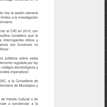
do hoy la sesión plenaria
ímites a la investigación
lenciano.
Venter al CVC en 2010, con
nsultiva considera que la
s interrogantes éticos y
nismos con funciones no
ficos”.
os públicos sobre estas
ntemente regulada por ley
os códigos deontológicos y
orales imperativos”.
SIC, a la Conselleria de
alenciana de Municipios y
de Interés Cultural o de
ayude a concienciar a la