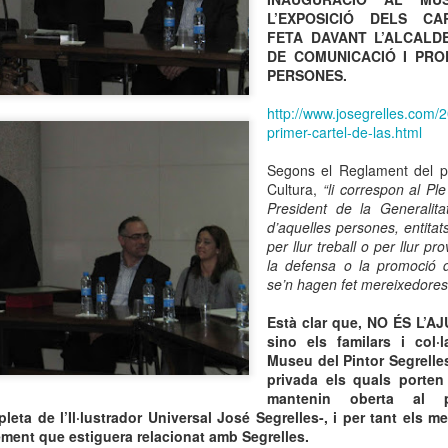
L’EXPOSICIÓ DELS CA
FETA DAVANT L’ALCALDE
DE COMUNICACIÓ I PRO
PERSONES.
http://www.josegrelles.com/2
J. SEGRELLES
D. QUIJOTE
JAN
APR
primer-cartel-de-las.html
28
22
VUELVE A EXPONER
ILUSTRADO POR J.
EN NUEVA YORK
SEGRELLES
Segons el Reglament del pr
Cultura,
“li correspon al Pl
LAS ILUSTRACIONES DE LA
Recordamos con el NODO del 12
President de la Generalitat
LITERATURA FANTÁSTICA EN
de diciembre del año 1966, la
d’aquelles persones, entitats
LA COLECCIÓN KORSHAK
presentación de D. Quijote de la
per llur treball o per llur pr
INICIARÁN UNA GIRA – SE
Mancha editado por la Espasa-
la defensa o la promoció d
EXPONDRÁN DOS
Calpe con las ilustraciones de J.
se’n hagen fet mereixedores
ESPLÉNDIDAS ACUARELAS DE
Segrelles. 400 años después de la
SEGRELLES EN EL LIBRO BARCELONA.
AR
J. SEGRELLES.
muerte de Cervantes y 50 años
23
PUBLICITAT I EPHEMERA.
Està clar que, NO ÉS L’
después de las ilustraciones de
l ayuntamiento de Barcelona acaba de editar el libro “BARCELONA.
sino els familars i col
Por: Joan Josep Soler Navarro.
Segrelles. (Clikear y avanzar al
blicitat i Ephemera” de Víctor Oliva Pascuet y su hijo Oriol Oliva
Museu del Pintor Segrelles
Miembro del ICOM-UNESCO.
minuto 1' 34'' )
nasona, con prólogo de Pilar Vélez, directora del Museu del Disseny
privada els quals porte
e Barcelona.
mantenin oberta al pú
D. Quijote adaptado al Japonés
eta de l’Il·lustrador Universal José Segrelles-, i per tant els m
por Nobuaki Ushizima con
ement que estiguera relacionat amb Segrelles.
ilustraciones de J. Segrelles